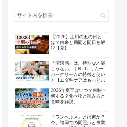
【2026】土用の丑の日と
は？由来と期間と間日を解
説【夏】
「清潔感」は、特別な才能
じゃない。｜NULLリムー
バークリームの特徴と使い
方【ムダ毛ケアはもっと簡
単でいい】
2026年夏至はいつ？何時？
何する？食べ物と読み方と
意味を解説。
『ワンヘルス』とは何か？
今、福岡での問題点と事業