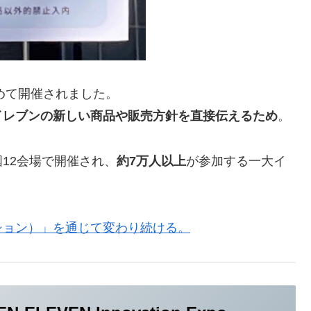
めて開催されました。
イレブンの新しい商品や販売方針を直接伝えるため
。
12会場で開催され、
約7万人以上
が参加する一大イ
ション）」を通じて変わり続ける。