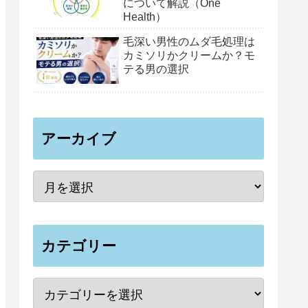
について解説（One
Health）
毛深い男性のムダ毛処理は
カミソリかクリームか？モ
テる男の選択
アーカイブ
カテゴリー