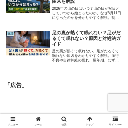
由来を解説
2026年の山の日はいつ？山の日が祝日と
していつから始まったのか、なぜ8月11日
になったのかを分かりやすく解説。制定
された由来や意味、お盆休みとの関係、
過去に日付が変更された理由まで紹介し
ます。
足の裏が熱くて眠れない？足がだ
生活
るくて眠れない？原因と対処法ガ
イド
足の裏が熱くて眠れない、足がだるくて
眠れない原因をわかりやすく解説。血行
不良や自律神経の乱れ、更年期、むずむ
ず脚症候群、糖尿病などの原因から、自
宅でできる対処法、病院を受診すべき症
状まで詳しく紹介します。睡眠の質を改
善したい方はぜひ参考にしてください。
「広告」
メニュー
ホーム
検索
トップ
サイドバー