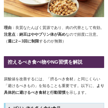
理由
：良質なたんぱく質源であり、肉の代替として有効。
注意点
：
納豆はややプリン体が高め
なので頻度に注意。
（
週に2～3回に制限
するのが無難）
控えるべき食べ物やNG習慣を解説
尿酸値を改善するには、「摂るべき食材」と同じくらい
「避けるべきもの」を知ることも重要です。以下に、
より
具体的に避けるべき食材と行動習慣
を示します。