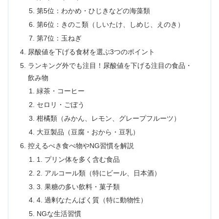
第5位：わかめ・ひじきなどの海藻類
第6位：きのこ類（しいたけ、しめじ、えのき）
第7位：玉ねぎ
尿酸値を下げる食材を選ぶ3つのポイント
ランキング外でも注目！尿酸値を下げる注目の食品・
飲み物
緑茶・コーヒー
セロリ・ごぼう
柑橘類（みかん、レモン、グレープフルーツ）
大豆製品（豆腐・おから・豆乳）
控えるべき食べ物やNG習慣を解説
1. プリン体を多く含む食品
2. アルコール類（特にビール、日本酒）
3. 果糖の多い飲料・菓子類
4. 過剰なたんぱく質（特に動物性）
NGな生活習慣