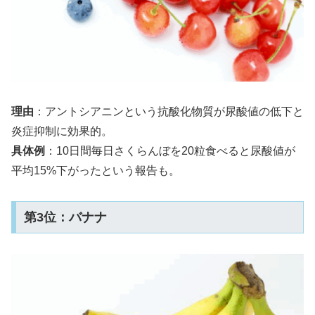
理由
：アントシアニンという抗酸化物質が尿酸値の低下と
炎症抑制に効果的。
具体例
：10日間毎日さくらんぼを20粒食べると尿酸値が
平均15%下がったという報告も。
第3位：バナナ