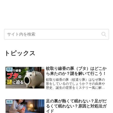
トピックス
蚊取り線香の豚（ブタ）はどこか
生活
ら来たのか？謎を解いて行こう！
蚊取り線香の豚（蚊遣り豚）はなぜ豚の
形をしているのでしょうか？その由来や
歴史、誕生の背景をミステリー風に解
説。有力な説や都市伝説、明治時代から
続く日本独自の文化まで、蚊遣り豚の謎
に迫ります。
足の裏が熱くて眠れない？足がだ
生活
るくて眠れない？原因と対処法ガ
イド