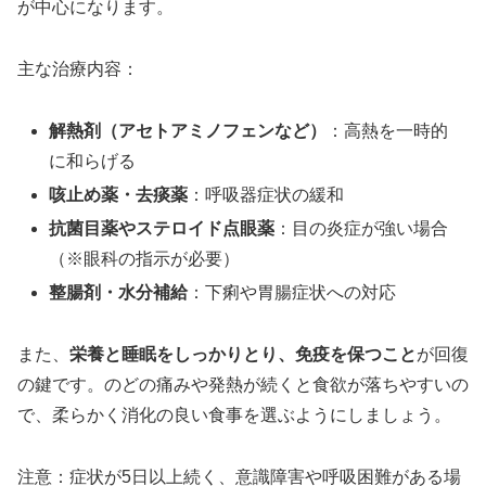
が中心になります。
主な治療内容：
解熱剤（アセトアミノフェンなど）
：高熱を一時的
に和らげる
咳止め薬・去痰薬
：呼吸器症状の緩和
抗菌目薬やステロイド点眼薬
：目の炎症が強い場合
（※眼科の指示が必要）
整腸剤・水分補給
：下痢や胃腸症状への対応
また、
栄養と睡眠をしっかりとり、免疫を保つこと
が回復
の鍵です。のどの痛みや発熱が続くと食欲が落ちやすいの
で、柔らかく消化の良い食事を選ぶようにしましょう。
注意：症状が5日以上続く、意識障害や呼吸困難がある場