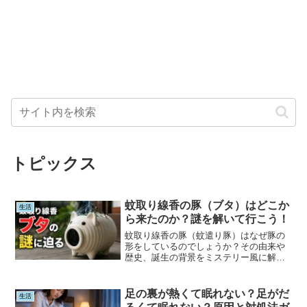
トピックス
蚊取り線香の豚（ブタ）はどこか
生活
ら来たのか？謎を解いて行こう！
蚊取り線香の豚（蚊遣り豚）はなぜ豚の
形をしているのでしょうか？その由来や
歴史、誕生の背景をミステリー風に解
説。有力な説や都市伝説、明治時代から
続く日本独自の文化まで、蚊遣り豚の謎
に迫ります。
足の裏が熱くて眠れない？足がだ
生活