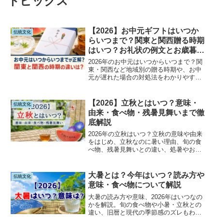
トピックス
【2026】お中元ギフトはいつか
伝統文化
らいつまで？関東と関西贈る時期
はいつ？お礼状の例文とお歳暮と
の違いを解説
2026年のお中元はいつからいつまで？関
東・関西など地域別の贈る時期や、お中
元が遅れた場合の対処法をわかりやすく
解説します。お礼状の例文、お歳暮との
違い、予算相場、人気ギフト、贈る際の
マナーまで詳しく紹介。初めてお中元を
【2026】立秋とはいつ？意味・
伝統文化
贈る方にも役立つ完全ガイドです。
由来・食べ物・残暑見舞いまで徹
底解説
2026年の立秋はいつ？立秋の意味や由来
をはじめ、立秋なのに暑い理由、旬の食
べ物、残暑見舞いとの違い、処暑やお盆
との関係までわかりやすく解説。二十四
節気の基礎知識や季節の風習もまとめて
紹介します。
大暑とは？今年はいつ？読み方や
伝統文化
意味・食べ物について解説
大暑の読み方や意味、2026年はいつなの
かを解説。旬の食べ物や小暑・立秋との
違い、旧暦と現代の季節感のズレもわか