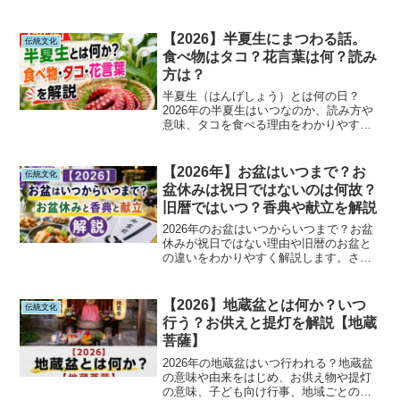
りやすく紹介します。
【2026】半夏生にまつわる話。
伝統文化
食べ物はタコ？花言葉は何？読み
方は？
半夏生（はんげしょう）とは何の日？
2026年の半夏生はいつなのか、読み方や
意味、タコを食べる理由をわかりやすく
解説します。また、半夏生の花言葉や植
物「ハンゲショウ」の特徴、農業との関
係、各地に伝わる風習や言い伝えについ
【2026年】お盆はいつまで？お
伝統文化
ても紹介します。日本の季節文化を知り
盆休みは祝日ではないのは何故？
たい方におすすめの記事です。
旧暦ではいつ？香典や献立を解説
2026年のお盆はいつからいつまで？お盆
休みが祝日ではない理由や旧暦のお盆と
の違いをわかりやすく解説します。さら
に、お盆の由来、香典の相場や表書き、
お供え物の選び方、おすすめの献立まで
詳しく紹介。お盆に関する疑問をまとめ
【2026】地蔵盆とは何か？いつ
伝統文化
て解決できる完全ガイドです。
行う？お供えと提灯を解説【地蔵
菩薩】
2026年の地蔵盆はいつ行われる？地蔵盆
の意味や由来をはじめ、お供え物や提灯
の意味、子ども向け行事、地域ごとの違