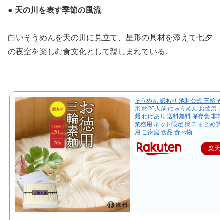
● 天の川を表す季節の風流
白いそうめんを天の川に見立て、星形の具材を添えて七夕
の夜空を楽しむ食文化として親しまれている。
そうめん 訳あり 池利公式 三輪そ
束 約20人前 にゅうめん お徳用 
麺 わけあり 送料無料 保存食 非
業務用 ネット限定 簡単 まとめ
用 ご家庭 食品 食べ物
楽