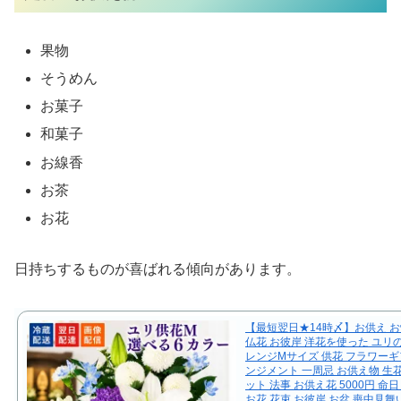
果物
そうめん
お菓子
和菓子
お線香
お茶
お花
日持ちするものが喜ばれる傾向があります。
【最短翌日★14時〆】お供え お
仏花 お彼岸 洋花を使った ユリ
レンジMサイズ 供花 フラワーギ
ンジメント 一周忌 お供え物 生花
ット 法事 お供え花 5000円 命
お花 花束 お彼岸 お盆 喪中見舞