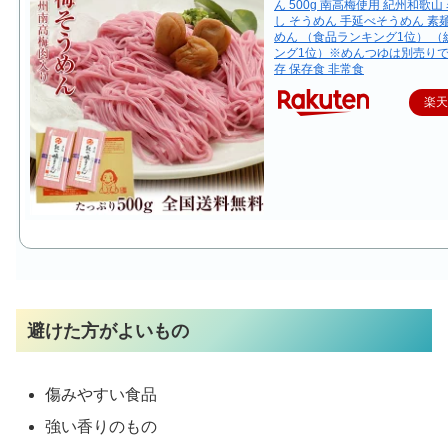
ん 500g 南高梅使用 紀州和歌山
し そうめん 手延べそうめん 素
めん （食品ランキング1位） 
ング1位）※めんつゆは別売りで
存 保存食 非常食
楽
避けた方がよいもの
傷みやすい食品
強い香りのもの