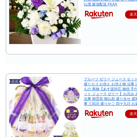
仏壇 最強配送 FKAA
楽
フルーツ ゼリー ジュース セッ
盛りカゴ お供え お供え物 法事 
もの 果物【あす楽対応 御供 手
ット ジュース ゼリー 】お忌み
法事 御霊前 御仏前 盛り合せ 盛籠
事 三回忌 盛りかご 四十九日 お
楽