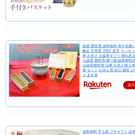
線香 贈答用 送料無料 喪中見舞
馳走 甘茶香【壱】楽天 ランキング
香 お供え お線香ギフト 御仏前
お線香 贈答用 贈り物 線香贈答
お線香贈答用 法事 お供え物 お
香 セット お供え用 命日 贈答 お
メ あす楽
楽
送料無料 手土産 プチギフト 紀