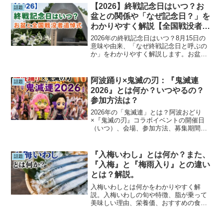
日傘5選も紹介し、この夏の日傘男子デビ
【2026】終戦記念日はいつ？お
話題
ューを応援します。
盆との関係や「なぜ記念日？」を
わかりやすく解説【全国戦没者追
悼式】
2026年の終戦記念日はいつ？8月15日の
意味や由来、「なぜ終戦記念日と呼ぶの
か」をわかりやすく解説します。お盆と
の関係や全国戦没者追悼式、正午の黙と
うの理由、子どもへの説明方法まで詳し
く紹介。平和について考えるきっかけと
阿波踊り×鬼滅の刃：『鬼滅連
話題
なる一記事です。
2026』とは何か？いつやるの？
参加方法は？
2026年の「鬼滅連」とは？阿波おどり
×『鬼滅の刃』コラボイベントの開催日
（いつ）、会場、参加方法、募集期間、
参加費、声優出演情報、描き下ろしイラ
ストなどを分かりやすく解説。鬼滅ファ
ン必見の2026年夏イベントの見どころを
『入梅いわし』とは何か？また、
話題
まとめました。
『入梅』と『梅雨入り』との違い
とは？解説。
入梅いわしとは何かをわかりやすく解
説。入梅いわしの旬や特徴、脂が乗って
美味しい理由、栄養価、おすすめの食べ
方を紹介します。また、混同しやすい
「入梅」と「梅雨入り」の違いについて