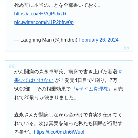
死ぬ前に本当のことを全部書いておく。
https://t.co/eHVQPfJxzR
pic.twitter.com/N1P2bfrw0p
— Laughing Man (@jhmdrei)
February 26, 2024
がん闘病の森永卓郎氏、病床で書き上げた新著
#
書いてはいけない
が「発売4日目で4刷り。7万
5000部」 その相乗効果で『
#ザイム真理教
』も売
れて20刷りが決まりました。
森永さんが闘病しながら命がけで真実を伝えてく
れている。次は真実を知った私たち国民が行動す
る番だ。
https://t.co/0mJn6iWuol