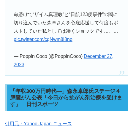
命懸けで“ザイム真理教”と“日航123便事件”の闇に
切り込んでいた森卓さんを心底応援して何度もポ
ストしていた私としては凄くショックです…。…
pic.twitter.com/cqNwm8l8no
— Poppin Coco (@PoppinCoco)
December 27,
2023
「年収300万円時代―」森永卓郎氏ステージ４
膵臓がん公表「今日から抗がん剤治療を受けま
す」 日刊スポーツ
引用元：Yahoo Japan ニュース