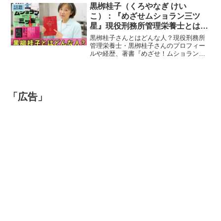
も詳しく解説。6月の旬の味覚を楽しみた
黒栁桂子（くろやなぎ けい
話題
い方必見です。
こ）：『めざせムショラン三ツ
星』現役刑務所管理栄養士とは？
人物紹介！
黒栁桂子さんとはどんな人？現役刑務所
管理栄養士・黒栁桂子さんのプロフィー
ルや経歴、著書『めざせ！ムショラン三
ツ星』の内容、刑務所管理栄養士の仕事
内容、NHKドラマ化で注目される理由ま
でわかりやすく解説します。検索ユーザ
ーの疑問に答える完全ガイドです。
「広告」