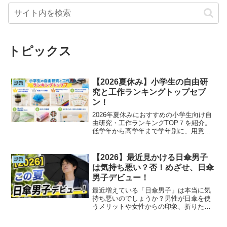
トピックス
【2026夏休み】小学生の自由研
話題
究と工作ランキングトップセブ
ン！
2026年夏休みにおすすめの小学生向け自
由研究・工作ランキングTOP７を紹介。
低学年から高学年まで学年別に、用意す
るもの・学べること・高評価ポイント・
難易度をわかりやすく解説。学校で評価
されやすいテーマ選びや自由研究を成功
【2026】最近見かける日傘男子
話題
させるコツも掲載しています。
は気持ち悪い？否！めざせ、日傘
男子デビュー！
最近増えている「日傘男子」は本当に気
持ち悪いのでしょうか？男性が日傘を使
うメリットや女性からの印象、折りたた
み日傘の選び方をわかりやすく解説。通
勤・通学におすすめのメンズ折りたたみ