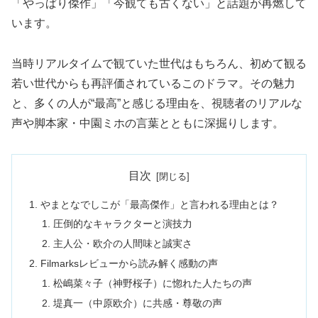
「やっぱり傑作」「今観ても古くない」と話題が再燃して
います。
当時リアルタイムで観ていた世代はもちろん、初めて観る
若い世代からも再評価されているこのドラマ。その魅力
と、多くの人が“最高”と感じる理由を、視聴者のリアルな
声や脚本家・中園ミホの言葉とともに深掘りします。
目次
やまとなでしこが「最高傑作」と言われる理由とは？
圧倒的なキャラクターと演技力
主人公・欧介の人間味と誠実さ
Filmarksレビューから読み解く感動の声
松嶋菜々子（神野桜子）に惚れた人たちの声
堤真一（中原欧介）に共感・尊敬の声