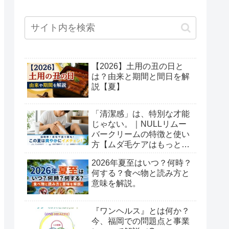
【2026】土用の丑の日と
は？由来と期間と間日を解
説【夏】
「清潔感」は、特別な才能
じゃない。｜NULLリムー
バークリームの特徴と使い
方【ムダ毛ケアはもっと簡
単でいい】
2026年夏至はいつ？何時？
何する？食べ物と読み方と
意味を解説。
『ワンヘルス』とは何か？
今、福岡での問題点と事業