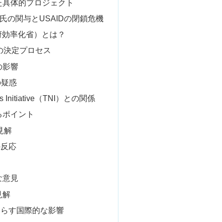
けた具体的プロジェクト
氏の関与とUSAIDの閉鎖危機
（政府効率化省）とは？
閉鎖の決定プロセス
への影響
の疑惑
ews Initiative（TNI）との関係
れるポイント
式見解
の反応
静な意見
見解
もたらす国際的な影響