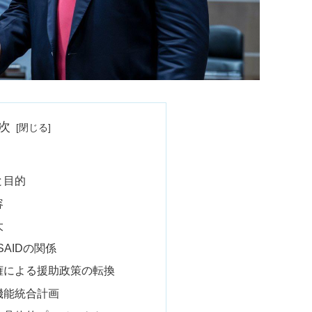
次
景と目的
容
大
SAIDの関係
プ政権による援助政策の転換
の機能統合計画