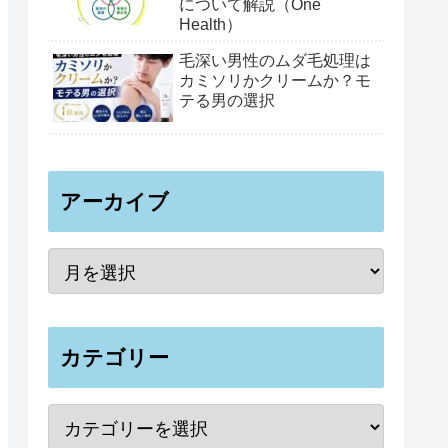
について解説（One
Health）
毛深い男性のムダ毛処理は
カミソリかクリームか？モ
テる男の選択
アーカイブ
カテゴリー