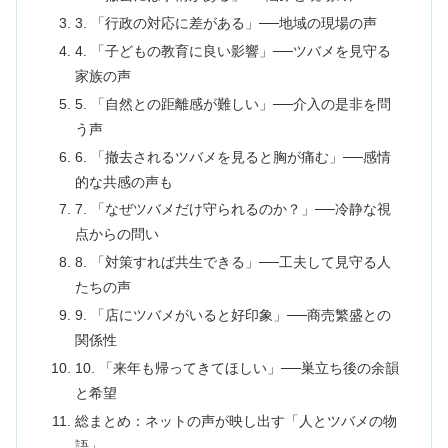
3. 「行政の対応に差がある」──地域の現場の声
4. 「子どもの教育に良い影響」──ツバメを見守る
家族の声
5. 「自然との距離感が難しい」──介入の是非を問
う声
6. 「撤去されるツバメを見ると胸が痛む」──感情
的な共感の声も
7. 「なぜツバメだけ守られるのか？」──冷静な視
点からの問い
8. 「対策すれば共生できる」──工夫して見守る人
たちの声
9. 「店にツバメがいると好印象」──商売繁盛との
関係性
10. 「来年も帰ってきてほしい」──巣立ち後の余韻
と希望
総まとめ：ネットの声が映し出す「人とツバメの物
語」