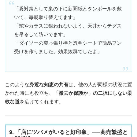
「糞対策として巣の下に新聞紙とダンボールを敷
いて、毎朝取り替えてます」
「蛇やカラスに狙われないよう、天井からテグス
を吊るして防いでます」
「ダイソーの突っ張り棒と透明シートで簡易フン
受けを作りました。効果抜群でしたよ」
このような
身近な知恵の共有
は、他の人が同様の状況に置
かれた時にも役立ち、
「撤去か保護か」の二択にしない柔
軟な道
を広げてくれます。
9. 「店にツバメがいると好印象」──商売繁盛と