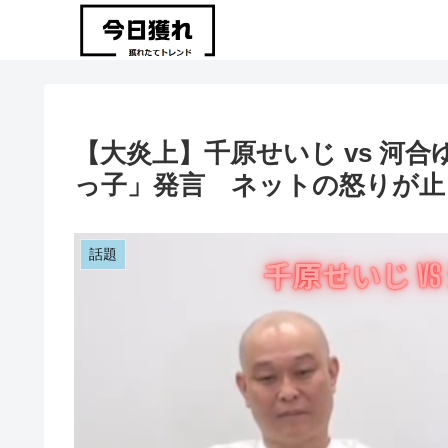
【大炎上】千原せいじ vs 河
っ子」発言 ネットの怒りが止
話題