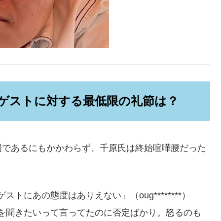
：ゲストに対する最低限の礼節は？
場であるにもかかわらず、千原氏は終始喧嘩腰だった
にあの態度はありえない」（oug********）
を聞きたいって言ってたのに否定ばかり。怒るのも