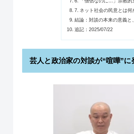
6. 「僧侶なのに…」宗教
7. ネット社会の民意とは何
結論：対談の本来の意義と、
追記：2025/07/22
芸人と政治家の対談が“喧嘩”に