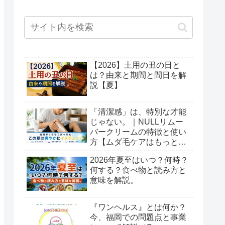
【2026】土用の丑の日と
は？由来と期間と間日を解
説【夏】
「清潔感」は、特別な才能
じゃない。｜NULLリムー
バークリームの特徴と使い
方【ムダ毛ケアはもっと簡
単でいい】
2026年夏至はいつ？何時？
何する？食べ物と読み方と
意味を解説。
『ワンヘルス』とは何か？
今、福岡での問題点と事業