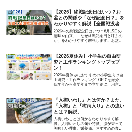
み日傘の選び方をわかりやすく解説。通
勤・通学におすすめのメンズ折りたたみ
日傘5選も紹介し、この夏の日傘男子デビ
【2026】終戦記念日はいつ？お
話題
ューを応援します。
盆との関係や「なぜ記念日？」を
わかりやすく解説【全国戦没者追
悼式】
2026年の終戦記念日はいつ？8月15日の
意味や由来、「なぜ終戦記念日と呼ぶの
か」をわかりやすく解説します。お盆と
の関係や全国戦没者追悼式、正午の黙と
うの理由、子どもへの説明方法まで詳し
く紹介。平和について考えるきっかけと
【2026夏休み】小学生の自由研
話題
なる一記事です。
究と工作ランキングトップセブ
ン！
2026年夏休みにおすすめの小学生向け自
由研究・工作ランキングTOP７を紹介。
低学年から高学年まで学年別に、用意す
るもの・学べること・高評価ポイント・
難易度をわかりやすく解説。学校で評価
されやすいテーマ選びや自由研究を成功
『入梅いわし』とは何か？また、
話題
させるコツも掲載しています。
『入梅』と『梅雨入り』との違い
とは？解説。
入梅いわしとは何かをわかりやすく解
説。入梅いわしの旬や特徴、脂が乗って
美味しい理由、栄養価、おすすめの食べ