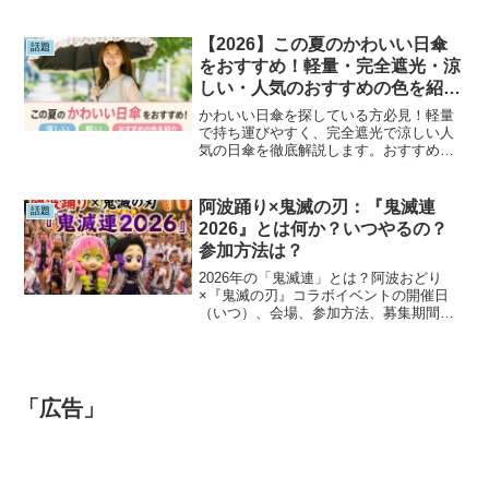
方を紹介します。また、混同しやすい
「入梅」と「梅雨入り」の違いについて
も詳しく解説。6月の旬の味覚を楽しみた
【2026】この夏のかわいい日傘
話題
い方必見です。
をおすすめ！軽量・完全遮光・涼
しい・人気のおすすめの色を紹
介！
かわいい日傘を探している方必見！軽量
で持ち運びやすく、完全遮光で涼しい人
気の日傘を徹底解説します。おすすめの
色や選び方、紫外線対策や熱中症対策の
ポイントも紹介。この夏を快適に過ごせ
る、おしゃれで機能的な日傘選びの参考
阿波踊り×鬼滅の刃：『鬼滅連
話題
にしてください。
2026』とは何か？いつやるの？
参加方法は？
2026年の「鬼滅連」とは？阿波おどり
×『鬼滅の刃』コラボイベントの開催日
（いつ）、会場、参加方法、募集期間、
参加費、声優出演情報、描き下ろしイラ
ストなどを分かりやすく解説。鬼滅ファ
ン必見の2026年夏イベントの見どころを
まとめました。
「広告」