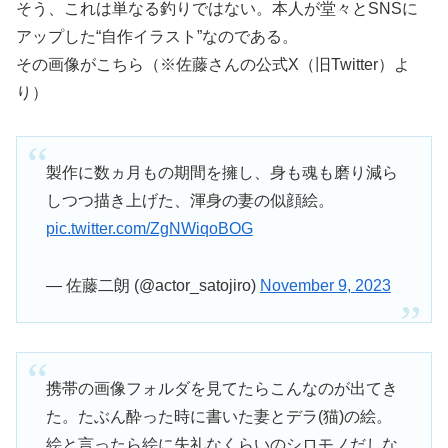
そう、これは単なる釣りではない。本人が堂々とSNSに
アップした“自作イラスト”なのである。
その画像がこちら（※佐藤さんの公式X（旧Twitter）よ
り）
製作に数ヵ月もの期間を擁し、身も魂も磨り減ら
しつつ描き上げた、渾身の妻の似顔絵。
pic.twitter.com/ZgNWiqoBOG
— 佐藤二朗 (@actor_satojiro)
November 9, 2023
携帯の画像フォルダを見てたらこんなのが出てき
た。たぶん酔った時に書いた妻とデラ(猫)の絵。
絵と言ったら絵に失礼なくらいのシロモノだしな