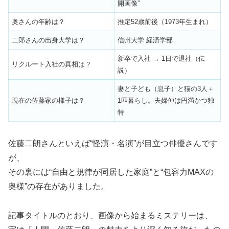
開画像”
奥さんの年齢は？
推定52歳前後（1973年生まれ）
二郎さんの出身大学は？
信州大学 経済学部
新卒で入社 → 1日で退社（伝
リクルート入社の真相は？
説）
妻と子ども（息子）と猫の3人＋
現在の佐藤家の様子は？
1匹暮らし。夫婦仲は円満かつ独
特
佐藤二朗さんといえば“怪演・名演”が目立つ俳優さんです
が、
その裏には“自由と規律が同居した家庭”と“包容力MAXの
奥様”の存在がありました。
記事タイトルのとおり、画像から始まるミステリーは、