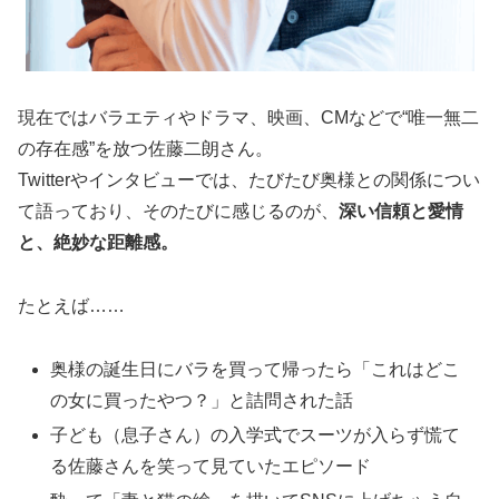
現在ではバラエティやドラマ、映画、CMなどで“唯一無二
の存在感”を放つ佐藤二朗さん。
Twitterやインタビューでは、たびたび奥様との関係につい
て語っており、そのたびに感じるのが、
深い信頼と愛情
と、絶妙な距離感。
たとえば……
奥様の誕生日にバラを買って帰ったら「これはどこ
の女に買ったやつ？」と詰問された話
子ども（息子さん）の入学式でスーツが入らず慌て
る佐藤さんを笑って見ていたエピソード