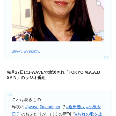
日刊ゲンダイDIGITAL
先月27日にJ-WAVEで放送され「TOKYO M.A.A.D
SPIN」のラジオ番組
これは聴きもの！
昨夜の
#jwave
#maadspin
で
#近田春夫
#小泉今
日子
のおふたりが、ぼくの新刊『
#おれの歌を止