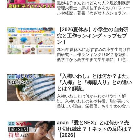
人物紹介！
黒栁桂子さんとはどんな人？現役刑務所
管理栄養士・黒栁桂子さんのプロフィー
ルや経歴、著書『めざせ！ムショラン三
ツ星』の内容、刑務所管理栄養士の仕事
内容、NHKドラマ化で注目される理由ま
でわかりやすく解説します。検索ユーザ
【2026夏休み】小学生の自由研
話題
ーの疑問に答える完全ガイドです。
究と工作ランキングトップセブ
ン！
2026年夏休みにおすすめの小学生向け自
由研究・工作ランキングTOP７を紹介。
低学年から高学年まで学年別に、用意す
るもの・学べること・高評価ポイント・
難易度をわかりやすく解説。学校で評価
されやすいテーマ選びや自由研究を成功
『入梅いわし』とは何か？また、
話題
させるコツも掲載しています。
『入梅』と『梅雨入り』との違い
とは？解説。
入梅いわしとは何かをわかりやすく解
説。入梅いわしの旬や特徴、脂が乗って
美味しい理由、栄養価、おすすめの食べ
方を紹介します。また、混同しやすい
「入梅」と「梅雨入り」の違いについて
も詳しく解説。6月の旬の味覚を楽しみた
anan『愛とSEX』とは何か？売
話題
い方必見です。
り切れ続出？！ネットの反応は？
【2026】