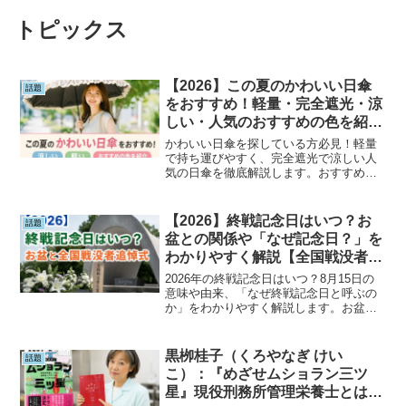
トピックス
【2026】この夏のかわいい日傘
話題
をおすすめ！軽量・完全遮光・涼
しい・人気のおすすめの色を紹
介！
かわいい日傘を探している方必見！軽量
で持ち運びやすく、完全遮光で涼しい人
気の日傘を徹底解説します。おすすめの
色や選び方、紫外線対策や熱中症対策の
ポイントも紹介。この夏を快適に過ごせ
る、おしゃれで機能的な日傘選びの参考
【2026】終戦記念日はいつ？お
話題
にしてください。
盆との関係や「なぜ記念日？」を
わかりやすく解説【全国戦没者追
悼式】
2026年の終戦記念日はいつ？8月15日の
意味や由来、「なぜ終戦記念日と呼ぶの
か」をわかりやすく解説します。お盆と
の関係や全国戦没者追悼式、正午の黙と
うの理由、子どもへの説明方法まで詳し
く紹介。平和について考えるきっかけと
黒栁桂子（くろやなぎ けい
話題
なる一記事です。
こ）：『めざせムショラン三ツ
星』現役刑務所管理栄養士とは？