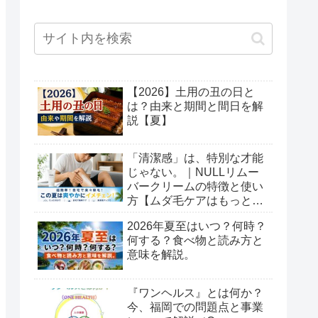
【2026】土用の丑の日と
は？由来と期間と間日を解
説【夏】
「清潔感」は、特別な才能
じゃない。｜NULLリムー
バークリームの特徴と使い
方【ムダ毛ケアはもっと簡
単でいい】
2026年夏至はいつ？何時？
何する？食べ物と読み方と
意味を解説。
『ワンヘルス』とは何か？
今、福岡での問題点と事業