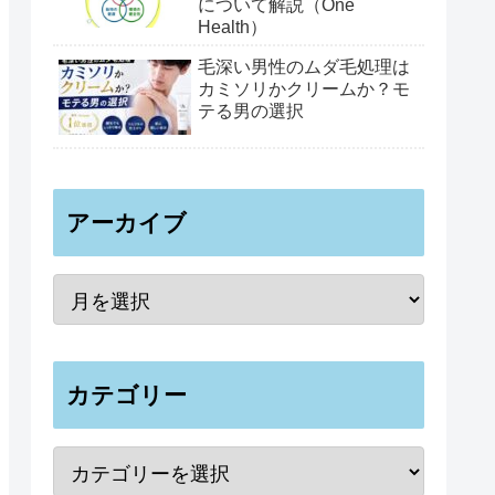
について解説（One
Health）
毛深い男性のムダ毛処理は
カミソリかクリームか？モ
テる男の選択
アーカイブ
カテゴリー