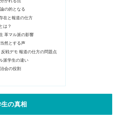
の分かれる点
議論の的となる
の存在と報道の仕方
とは？
生 革マル派の影響
分当然とする声
 反戦デモ 報道の仕方の問題点
ル派学生の違い
自治会の役割
学生の真相