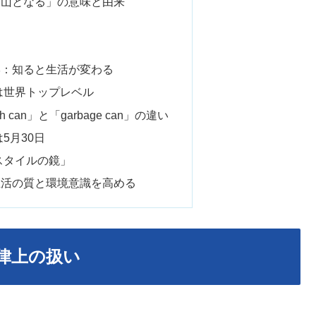
ば山となる」の意味と由来
学：知ると生活が変わる
ルは世界トップレベル
h can」と「garbage can」の違い
5月30日
活スタイルの鏡」
生活の質と環境意識を高める
律上の扱い