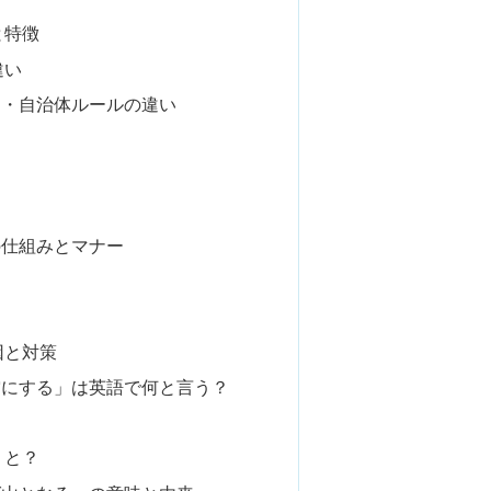
と特徴
違い
さ・自治体ルールの違い
の仕組みとマナー
因と対策
空にする」は英語で何と言う？
うと？