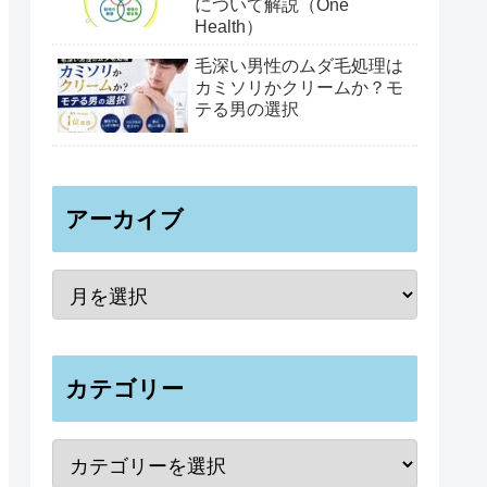
について解説（One
Health）
毛深い男性のムダ毛処理は
カミソリかクリームか？モ
テる男の選択
アーカイブ
カテゴリー