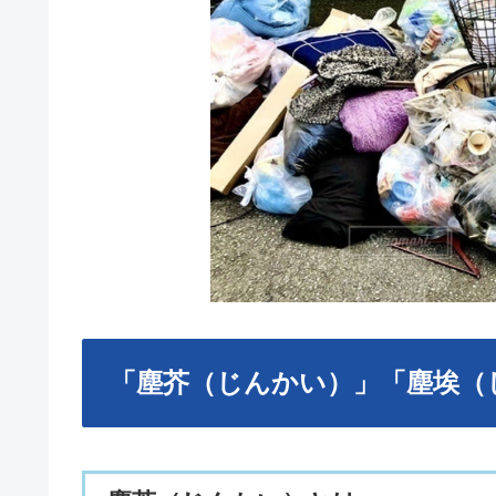
「塵芥（じんかい）」「塵埃（