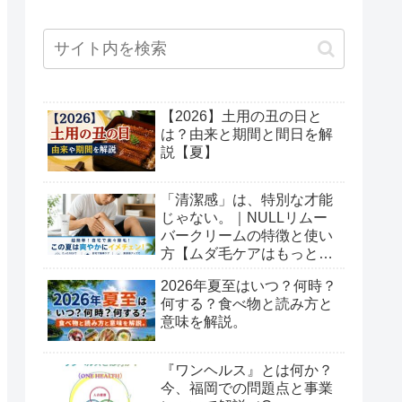
【2026】土用の丑の日と
は？由来と期間と間日を解
説【夏】
「清潔感」は、特別な才能
じゃない。｜NULLリムー
バークリームの特徴と使い
方【ムダ毛ケアはもっと簡
単でいい】
2026年夏至はいつ？何時？
何する？食べ物と読み方と
意味を解説。
『ワンヘルス』とは何か？
今、福岡での問題点と事業