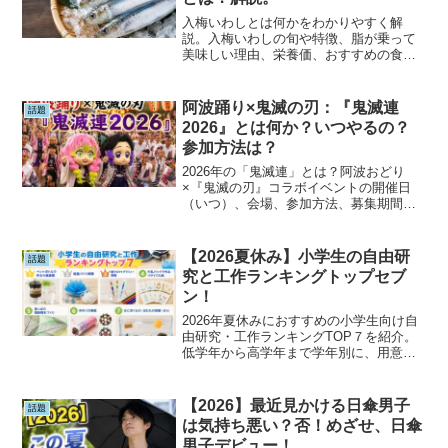
入梅いわしとは何かをわかりやすく解
説。入梅いわしの旬や特徴、脂が乗って
美味しい理由、栄養価、おすすめの食べ
方を紹介します。また、混同しやすい
「入梅」と「梅雨入り」の違いについて
も詳しく解説。6月の旬の味覚を楽しみた
阿波踊り×鬼滅の刃：『鬼滅連
話題
い方必見です。
2026』とは何か？いつやるの？
参加方法は？
2026年の「鬼滅連」とは？阿波おどり
×『鬼滅の刃』コラボイベントの開催日
（いつ）、会場、参加方法、募集期間、
参加費、声優出演情報、描き下ろしイラ
ストなどを分かりやすく解説。鬼滅ファ
ン必見の2026年夏イベントの見どころを
【2026夏休み】小学生の自由研
話題
まとめました。
究と工作ランキングトップセブ
ン！
2026年夏休みにおすすめの小学生向け自
由研究・工作ランキングTOP７を紹介。
低学年から高学年まで学年別に、用意す
るもの・学べること・高評価ポイント・
難易度をわかりやすく解説。学校で評価
されやすいテーマ選びや自由研究を成功
【2026】最近見かける日傘男子
話題
させるコツも掲載しています。
は気持ち悪い？否！めざせ、日傘
男子デビュー！