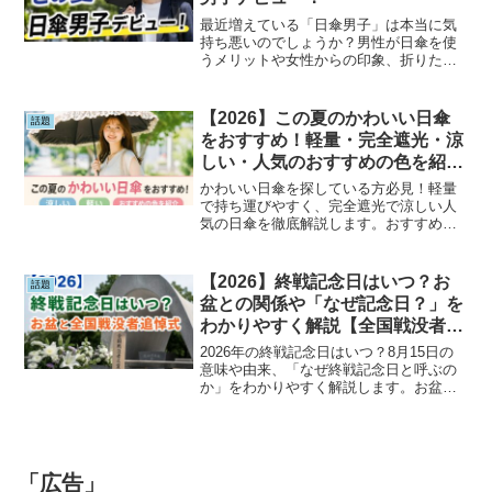
最近増えている「日傘男子」は本当に気
持ち悪いのでしょうか？男性が日傘を使
うメリットや女性からの印象、折りたた
み日傘の選び方をわかりやすく解説。通
勤・通学におすすめのメンズ折りたたみ
日傘5選も紹介し、この夏の日傘男子デビ
【2026】この夏のかわいい日傘
話題
ューを応援します。
をおすすめ！軽量・完全遮光・涼
しい・人気のおすすめの色を紹
介！
かわいい日傘を探している方必見！軽量
で持ち運びやすく、完全遮光で涼しい人
気の日傘を徹底解説します。おすすめの
色や選び方、紫外線対策や熱中症対策の
ポイントも紹介。この夏を快適に過ごせ
る、おしゃれで機能的な日傘選びの参考
【2026】終戦記念日はいつ？お
話題
にしてください。
盆との関係や「なぜ記念日？」を
わかりやすく解説【全国戦没者追
悼式】
2026年の終戦記念日はいつ？8月15日の
意味や由来、「なぜ終戦記念日と呼ぶの
か」をわかりやすく解説します。お盆と
の関係や全国戦没者追悼式、正午の黙と
うの理由、子どもへの説明方法まで詳し
く紹介。平和について考えるきっかけと
なる一記事です。
「広告」