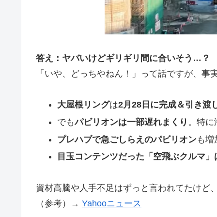
答え：ヤバいけどギリギリ間に合いそう…？
「いや、どっちやねん！」って話ですが、事実
大屋根リング
は
2月28日に完成＆引き渡
でも
パビリオンは一部遅れまくり
。特に
プレハブで急ごしらえのパビリオン
も増
目玉コンテンツだった「空飛ぶクルマ」
資材高騰や人手不足はずっと言われてたけど
（参考）→
Yahooニュース