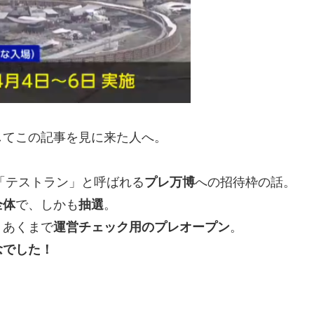
してこの記事を見に来た人へ。
「テストラン」と呼ばれる
プレ万博
への招待枠の話。
全体
で、しかも
抽選
。
。あくまで
運営チェック用のプレオープン
。
念でした！