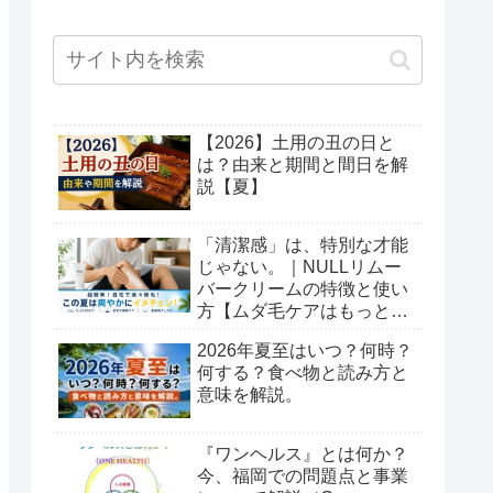
【2026】土用の丑の日と
は？由来と期間と間日を解
説【夏】
「清潔感」は、特別な才能
じゃない。｜NULLリムー
バークリームの特徴と使い
方【ムダ毛ケアはもっと簡
単でいい】
2026年夏至はいつ？何時？
何する？食べ物と読み方と
意味を解説。
『ワンヘルス』とは何か？
今、福岡での問題点と事業