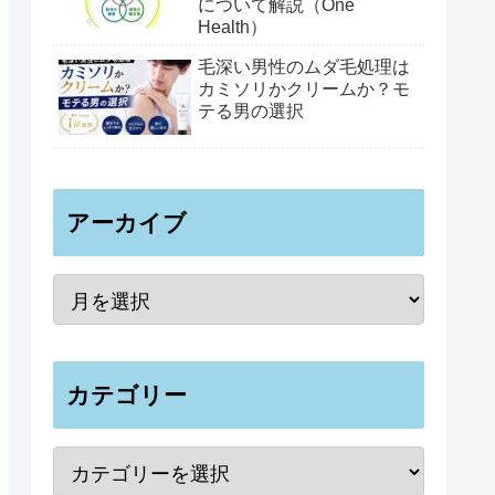
について解説（One
Health）
毛深い男性のムダ毛処理は
カミソリかクリームか？モ
テる男の選択
アーカイブ
カテゴリー