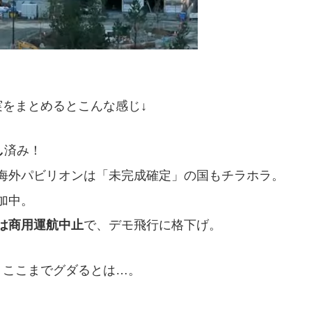
をまとめるとこんな感じ↓
し
済み！
海外パビリオンは「未完成確定」の国もチラホラ。
加中。
は商用運航中止
で、デモ飛行に格下げ。
、ここまでグダるとは…。