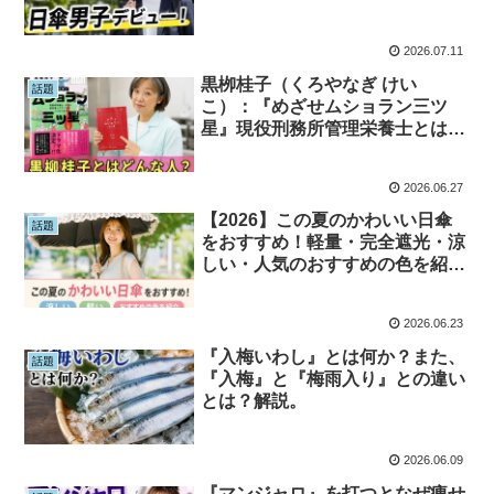
2026.07.11
黒栁桂子（くろやなぎ けい
話題
こ）：『めざせムショラン三ツ
星』現役刑務所管理栄養士とは？
人物紹介！
2026.06.27
【2026】この夏のかわいい日傘
話題
をおすすめ！軽量・完全遮光・涼
しい・人気のおすすめの色を紹
介！
2026.06.23
『入梅いわし』とは何か？また、
話題
『入梅』と『梅雨入り』との違い
とは？解説。
2026.06.09
『マンジャロ』を打つとなぜ痩せ