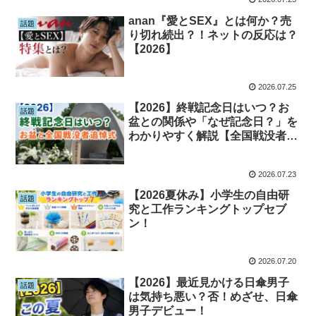
anan『愛とSEX』とは何か？売
話題
り切れ続出？！ネットの反応は？
【2026】
2026.07.25
【2026】終戦記念日はいつ？お
話題
盆との関係や「なぜ記念日？」を
わかりやすく解説【全国戦没者追
悼式】
2026.07.23
【2026夏休み】小学生の自由研
話題
究と工作ランキングトップセブ
ン！
2026.07.20
【2026】最近見かける日傘男子
話題
は気持ち悪い？否！めざせ、日傘
男子デビュー！