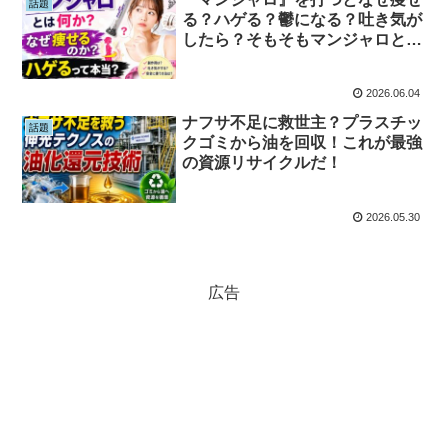
話題
る？ハゲる？鬱になる？吐き気が
したら？そもそもマンジャロとは
何なのか？解説。
2026.06.04
ナフサ不足に救世主？プラスチッ
話題
クゴミから油を回収！これが最強
の資源リサイクルだ！
2026.05.30
広告