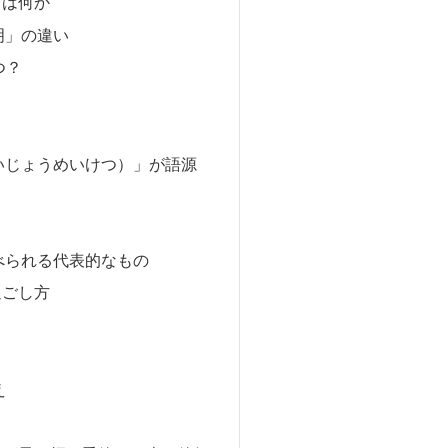
とは何か
明」の違い
つ？
いじょうめいけつ）」が語源
べられる代表的なもの
過ごし方
え
？