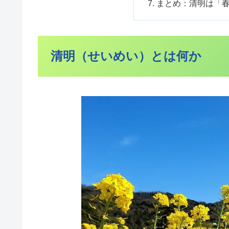
まとめ：清明は「
清明（せいめい）とは何か