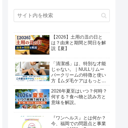
【2026】土用の丑の日と
は？由来と期間と間日を解
説【夏】
「清潔感」は、特別な才能
じゃない。｜NULLリムー
バークリームの特徴と使い
方【ムダ毛ケアはもっと簡
単でいい】
2026年夏至はいつ？何時？
何する？食べ物と読み方と
意味を解説。
『ワンヘルス』とは何か？
今、福岡での問題点と事業