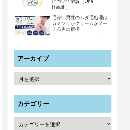
について解説（One
Health）
毛深い男性のムダ毛処理は
カミソリかクリームか？モ
テる男の選択
アーカイブ
カテゴリー