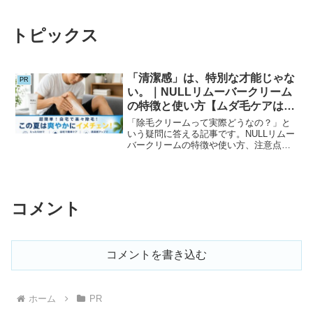
トピックス
「清潔感」は、特別な才能じゃな
PR
い。｜NULLリムーバークリーム
の特徴と使い方【ムダ毛ケアはも
っと簡単でいい】
「除毛クリームって実際どうなの？」と
いう疑問に答える記事です。NULLリムー
バークリームの特徴や使い方、注意点を
わかりやすく解説。自宅で手軽に始めら
れるムダ毛ケアの選択肢を、初めての方
にもわかりやすく紹介します。
コメント
コメントを書き込む
ホーム
PR