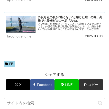
kyounotrend.net
Joyaが“ただの靴”ではなく“歩くための装備”と呼ばれる理由
です。
外反母趾の私が“痛くない”と感じた唯一の靴。高
級でも後悔ゼロの一足『Joya』
あなたは、外反母趾で「歩くこと」を諦めていませんか？
でも、外反母趾対応の靴選びを間違えなければ、痛みを和
らげながら快適に歩くことができるんです。そんな女性
に、ぜひ知ってほしい靴があります。
2025.03.08
kyounotrend.net
PR
シェアする
X
Facebook
LINE
コピー