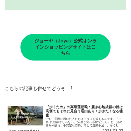
ジョーヤ（Joya）公式オンラ
インショッピングサイトはこ
ちら
こちらの記事も併せてどうぞ ⇩
『歩くため』の高級運動靴：履き心地抜群の靴は
高価でもそれに見合う理由あり！歩きたくなる秘
密
でも、実際に履いた人たちはこう口を揃えるんです。「こ
れは“高級靴”じゃない、“人生が変わる靴”だった」と。足の
痛みや疲れ、不安定な姿勢、そして運動不足…。そうした
日々のストレスを根本から変えてくれる――。それが、
2025.03.27