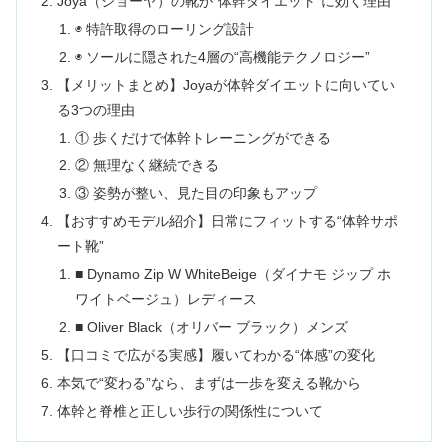
Joya（ジョーヤ）の靴が“体幹ダイエット”に効く理由
◉ 特許取得のローリング設計
◉ ソールに隠された4層の“高機能テクノロジー”
【メリットまとめ】Joyaが体幹ダイエットに向いてい
る3つの理由
① 歩くだけで体幹トレーニングができる
② 無理なく継続できる
③ 姿勢が整い、見た目の印象もアップ
【おすすめモデル紹介】日常にフィットする“体幹サポ
ート靴”
■ Dynamo Zip W WhiteBeige（ダイナモ ジップ ホ
ワイトベージュ）レディース
■ Oliver Black（オリバー ブラック）メンズ
【口コミで広がる実感】履いてわかる“体感”の変化
本気で“変わる”なら、まずは一歩を変える靴から
体幹と脊椎と正しい歩行の関係性について