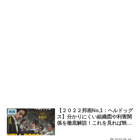
【２０２２邦画No,1：ヘルドッグ
映画
ス】分かりにくい組織図や利害関
係を徹底解説！これを見れば映画
が２倍面白くなる！【相関図】
【キャスト】【ネタバレ】
2023.09.16