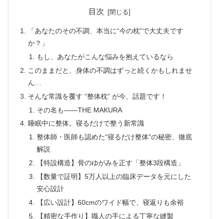
目次
「あなたのその不調、本当に“今の枕”で大丈夫です
か？」
もし、あなたがこんな悩みを抱えているなら
このままだと、身体の不調はずっと続くかもしれませ
ん…
そんな常識を覆す “整体枕” が今、話題です！
その名も――THE MAKURA
睡眠中に整体。寝るだけで整う新常識
整体師・医師も認めた“寝るだけ整体”の秘密、徹底
解説
【特設構造】骨のゆがみを正す「整体3段構造」
【数量で証明】5万人以上の臨床データを元にした
安心設計
【広い設計】60cmのワイド幅で、寝返りも余裕
【精密な手作り】職人の手による丁寧な縫製