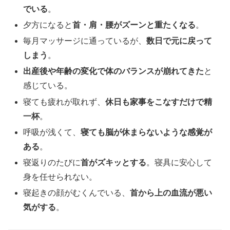
でいる
。
夕方になると
首・肩・腰がズーンと重たくなる
。
毎月マッサージに通っているが、
数日で元に戻って
しまう
。
出産後や年齢の変化で体のバランスが崩れてきた
と
感じている。
寝ても疲れが取れず、
休日も家事をこなすだけで精
一杯
。
呼吸が浅くて、
寝ても脳が休まらないような感覚が
ある
。
寝返りのたびに
首がズキッとする
。寝具に安心して
身を任せられない。
寝起きの顔がむくんでいる、
首から上の血流が悪い
気がする
。