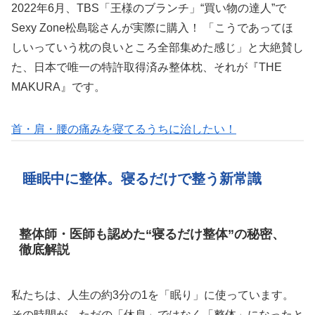
2022年6月、TBS「王様のブランチ」“買い物の達人”で
Sexy Zone松島聡さんが実際に購入！ 「こうであってほ
しいっていう枕の良いところ全部集めた感じ」と大絶賛し
た、日本で唯一の特許取得済み整体枕、それが『THE
MAKURA』です。
首・肩・腰の痛みを寝てるうちに治したい！
睡眠中に整体。寝るだけで整う新常識
整体師・医師も認めた“寝るだけ整体”の秘密、
徹底解説
私たちは、人生の約3分の1を「眠り」に使っています。
その時間が、ただの「休息」ではなく「整体」になったと