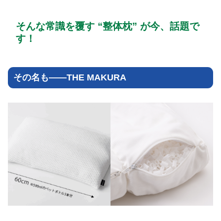
そんな常識を覆す “整体枕” が今、話題で
す！
その名も――THE MAKURA