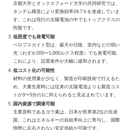
京都大学とオックスフォード大学の共同研究では、
タンデム構造により変換効率29.7％を達成していま
す。これは現行の太陽電池の中でもトップクラスの
性能です。
低照度でも発電可能
ペロブスカイト型は、曇天や日陰、室内などの弱い
光（わずか200〜1,000ルクス程度）でも発電可能。
これにより、設置条件が大幅に緩和されます。
低コスト化の可能性
材料の使用量が少なく、製造が印刷技術で行えるた
め、大量生産時には従来の太陽電池よりも製造コス
トが3〜5分の1に抑えられると見込まれています。
国内資源で調達可能
主要原料であるヨウ素は、日本が世界第2位の生産
国。これはエネルギーの自給率向上に寄与し、国際
情勢に左右されない安定供給が可能です。