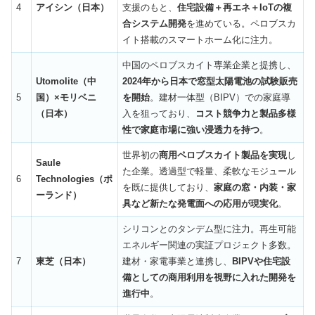
4
アイシン（日本）
支援のもと、
住宅設備＋再エネ＋IoTの複
合システム開発
を進めている。ペロブスカ
イト搭載のスマートホーム化に注力。
中国のペロブスカイト専業企業と提携し、
Utomolite（中
2024年から日本で窓型太陽電池の試験販売
5
国）×モリベニ
を開始
。建材一体型（BIPV）での家庭導
（日本）
入を狙っており、
コスト競争力と製品多様
性で家庭市場に強い浸透力を持つ
。
世界初の
商用ペロブスカイト製品を実現
し
Saule
た企業。透過型で軽量、柔軟なモジュール
6
Technologies（ポ
を既に提供しており、
家庭の窓・内装・家
ーランド）
具など新たな発電面への応用が現実化
。
シリコンとのタンデム型に注力。再生可能
エネルギー関連の実証プロジェクト多数。
7
東芝（日本）
建材・家電事業と連携し、
BIPVや住宅設
備としての商用利用を視野に入れた開発を
進行中
。