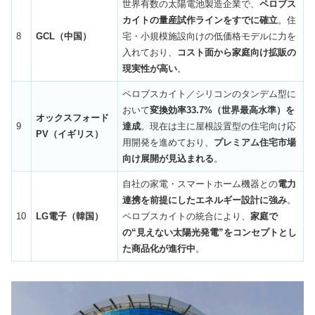
世界有数の太陽電池製造企業で、
ペロブス
カイトの量産試作ラインをすでに確立
。住
8
GCL（中国）
宅・小規模施設向けの低価格モデルに力を
入れており、
コスト面から家庭向け拡販の
現実性が高い
。
ペロブスカイト／シリコンのタンデム型に
おいて
変換効率33.7%（世界最高水準）を
オックスフォード
9
達成
。現在は主に屋根設置型の住宅向け応
PV（イギリス）
用開発を進めており、
プレミアム住宅市場
向け展開が見込まれる
。
自社の家電・スマートホーム機器との
電力
連携を前提にしたエネルギー設計に強み
。
10
LG電子（韓国）
ペロブスカイトの統合により、
家庭で
の“見えない太陽光発電”をコンセプトとし
た商品化が進行中
。