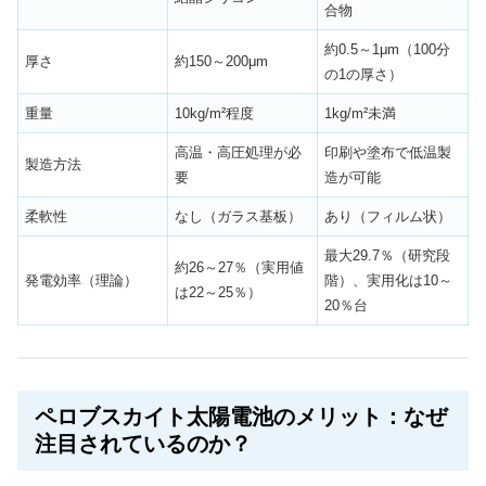
合物
約0.5～1μm（100分
厚さ
約150～200μm
の1の厚さ）
重量
10kg/m²程度
1kg/m²未満
高温・高圧処理が必
印刷や塗布で低温製
製造方法
要
造が可能
柔軟性
なし（ガラス基板）
あり（フィルム状）
最大29.7％（研究段
約26～27％（実用値
発電効率（理論）
階）、実用化は10～
は22～25％）
20％台
ペロブスカイト太陽電池のメリット：なぜ
注目されているのか？