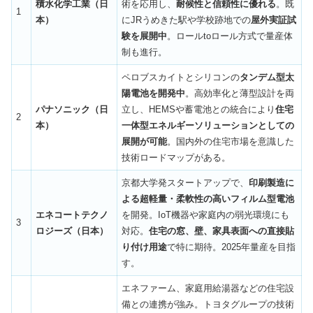
積水化学工業（日
術を応用し、
耐候性と信頼性に優れる
。既
1
本）
にJRうめきた駅や学校跡地での
屋外実証試
験を展開中
。ロールtoロール方式で量産体
制も進行。
ペロブスカイトとシリコンの
タンデム型太
陽電池を開発中
。高効率化と薄型設計を両
パナソニック（日
立し、HEMSや蓄電池との統合により
住宅
2
本）
一体型エネルギーソリューションとしての
展開が可能
。国内外の住宅市場を意識した
技術ロードマップがある。
京都大学発スタートアップで、
印刷製造に
よる超軽量・柔軟性の高いフィルム型電池
エネコートテクノ
を開発。IoT機器や家庭内の弱光環境にも
3
ロジーズ（日本）
対応。
住宅の窓、壁、家具表面への直接貼
り付け用途
で特に期待。2025年量産を目指
す。
エネファーム、家庭用給湯器などの住宅設
備との連携が強み。トヨタグループの技術