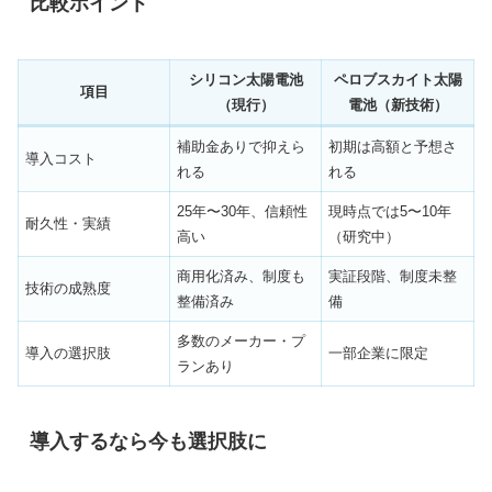
比較ポイント
シリコン太陽電池
ペロブスカイト太陽
項目
（現行）
電池（新技術）
補助金ありで抑えら
初期は高額と予想さ
導入コスト
れる
れる
25年〜30年、信頼性
現時点では5〜10年
耐久性・実績
高い
（研究中）
商用化済み、制度も
実証段階、制度未整
技術の成熟度
整備済み
備
多数のメーカー・プ
導入の選択肢
一部企業に限定
ランあり
導入するなら今も選択肢に