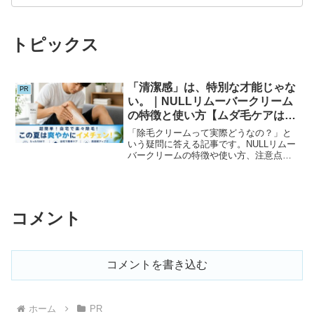
トピックス
「清潔感」は、特別な才能じゃな
PR
い。｜NULLリムーバークリーム
の特徴と使い方【ムダ毛ケアはも
っと簡単でいい】
「除毛クリームって実際どうなの？」と
いう疑問に答える記事です。NULLリムー
バークリームの特徴や使い方、注意点を
わかりやすく解説。自宅で手軽に始めら
れるムダ毛ケアの選択肢を、初めての方
にもわかりやすく紹介します。
コメント
コメントを書き込む
ホーム
PR