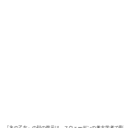
『氷の乙女』の顔の復元は、スウェーデンの考古学者で彫