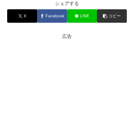
シェアする
X
Facebook
LINE
コピー
広告