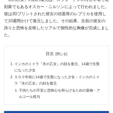
刻家でもあるオスカー・ニルソンによって行われました。
彼は3Dプリントされた彼女の頭蓋骨のレプリカを使用し
て10週間かけて復元しました。その結果、生前の彼女の
誇りと恐怖を反映したリアルで個性的な胸像が完成しまし
た。
目次
インカのミイラ『氷の乙女』の顔を復元、14歳で生贄
になった少女
５００年前に14歳で生贄になった少女：インカのミイ
ラ『氷の乙女』の顔を復元
子供たちの不安と恐怖心を和らげるための薬物・ア
ルコール投与