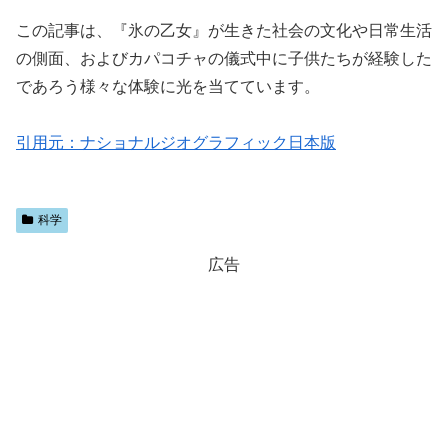
この記事は、『氷の乙女』が生きた社会の文化や日常生活
の側面、およびカパコチャの儀式中に子供たちが経験した
であろう様々な体験に光を当てています。
引用元：ナショナルジオグラフィック日本版
科学
広告