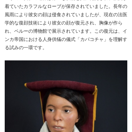
着ていたカラフルなローブが保存されていました。長年の
風雨により彼女の顔は侵食されていましたが、現在の法医
学的な復顔技術により彼女の顔が復元され、胸像が作ら
れ、ペルーの博物館で展示されています。この復元は、イ
ンカ帝国における人身供犠の儀式「カパコチャ」を理解す
る試みの一環です。