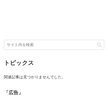
トピックス
関連記事は見つかりませんでした。
「広告」