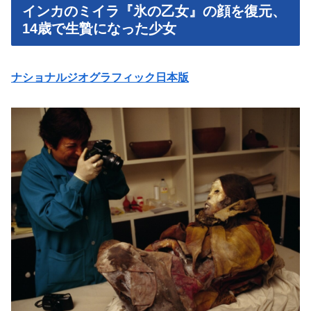
インカのミイラ『氷の乙女』の顔を復元、
14歳で生贄になった少女
ナショナルジオグラフィック日本版