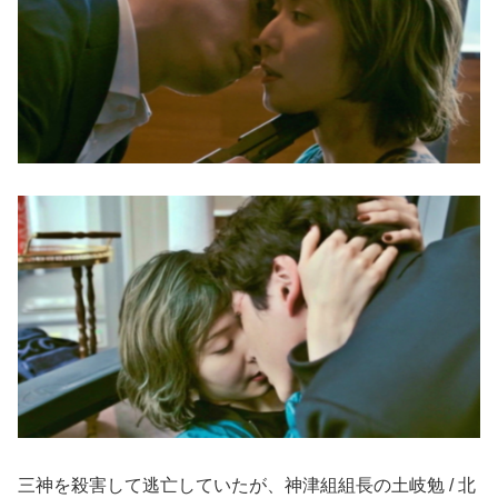
三神を殺害して逃亡していたが、神津組組長の土岐勉 / 北