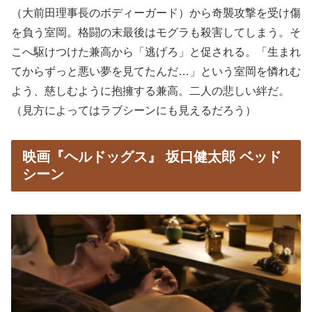
（大前田理事長のボディーガード）から奇襲攻撃を受け傷
を負う室岡。格闘の末最後はモグラも殺害してしまう。そ
こへ駆けつけた兼高から「逃げろ」と促される。「生まれ
てからずっと悪い夢を見てたんだ…」という室岡を憐れむ
よう、慈しむように抱擁する兼高。二人の悲しい絆だ。
（見方によってはラブシーンにも見えるだろう）
映画『ヘルドッグス』 坂口健太郎 ベッド
シーン