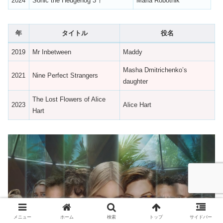
2024
Sonic the Hedgehog 3 †
Maria Robotnik
年
タイトル
役名
2019
Mr Inbetween
Maddy
Masha Dmitrichenko’s
2021
Nine Perfect Strangers
daughter
The Lost Flowers of Alice
2023
Alice Hart
Hart
メニュー
ホーム
検索
トップ
サイドバー