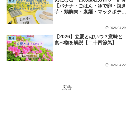
生活
【バナナ・ごはん・ゆで卵・焼き
芋・鶏胸肉・素麺・マックポテ
ト・春雨・リンゴ・ラーメン・ポ
ップコーン・おにぎり・すき家の
2026.04.29
牛丼】
【2026】立夏とはいつ？意味と
生活
食べ物を解説【二十四節気】
2026.04.22
広告