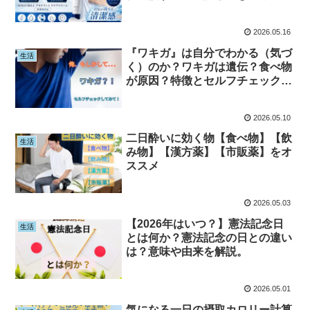
2026.05.16
『ワキガ』は自分でわかる（気づ
生活
く）のか？ワキガは遺伝？食べ物
が原因？特徴とセルフチェックを
解説
2026.05.10
二日酔いに効く物【食べ物】【飲
生活
み物】【漢方薬】【市販薬】をオ
ススメ
2026.05.03
【2026年はいつ？】憲法記念日
生活
とは何か？憲法記念の日との違い
は？意味や由来を解説。
2026.05.01
気になる一日の摂取カロリー計算