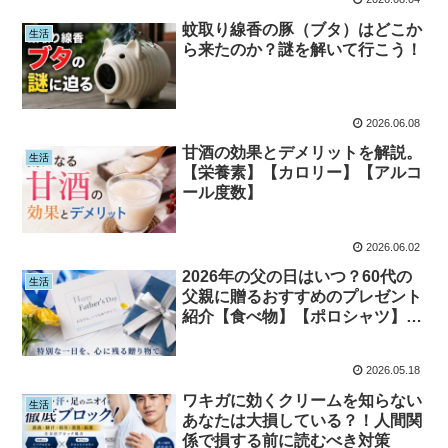
蚊取り線香の豚（ブタ）はどこか
生活
ら来たのか？謎を解いて行こう！
2026.06.08
甘酒の効果とデメリットを解説。
生活
【栄養素】【カロリー】【アルコ
ール度数】
2026.06.02
2026年の父の日はいつ？60代の
生活
父親に贈るおすすめのプレゼント
紹介【食べ物】【ポロシャツ】
【ツマミ】
2026.05.18
ワキガに効くクリームを知らない
生活
あなたは大損している？！人間関
係で損する前に読むべき対策