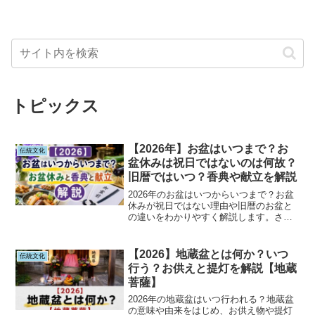
トピックス
【2026年】お盆はいつまで？お
伝統文化
盆休みは祝日ではないのは何故？
旧暦ではいつ？香典や献立を解説
2026年のお盆はいつからいつまで？お盆
休みが祝日ではない理由や旧暦のお盆と
の違いをわかりやすく解説します。さら
に、お盆の由来、香典の相場や表書き、
お供え物の選び方、おすすめの献立まで
詳しく紹介。お盆に関する疑問をまとめ
【2026】地蔵盆とは何か？いつ
伝統文化
て解決できる完全ガイドです。
行う？お供えと提灯を解説【地蔵
菩薩】
2026年の地蔵盆はいつ行われる？地蔵盆
の意味や由来をはじめ、お供え物や提灯