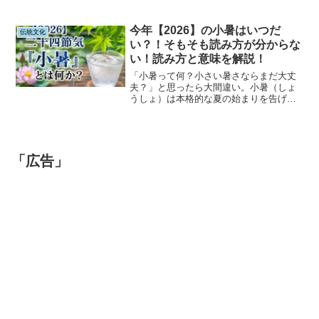
の意味、願い事をする理由、そうめんを
食べる由来、七夕が節句である理由まで
詳しく紹介します。2026年の七夕をより
今年【2026】の小暑はいつだ
伝統文化
深く楽しみたい方必見です。
い？！そもそも読み方が分からな
い！読み方と意味を解説！
「小暑って何？小さい暑さならまだ大丈
夫？」と思ったら大間違い。小暑（しょ
うしょ）は本格的な夏の始まりを告げる
二十四節気です。2026年の小暑はいつな
のか、意味や由来、七夕との関係、旬の
食べ物、暑中見舞いの時期までわかりや
すく解説。夏バテ前に知っておきたい季
節の豆知識をお届けします。
「広告」