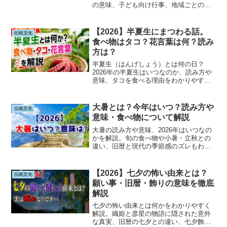
の意味、子ども向け行事、地域ごとの違
いまで分かりやすく解説します。地蔵盆
とお盆の違いも紹介する、2026年版の完
全ガイドです。
【2026】半夏生にまつわる話。
伝統文化
食べ物はタコ？花言葉は何？読み
方は？
半夏生（はんげしょう）とは何の日？
2026年の半夏生はいつなのか、読み方や
意味、タコを食べる理由をわかりやすく
解説します。また、半夏生の花言葉や植
物「ハンゲショウ」の特徴、農業との関
係、各地に伝わる風習や言い伝えについ
大暑とは？今年はいつ？読み方や
伝統文化
ても紹介します。日本の季節文化を知り
意味・食べ物について解説
たい方におすすめの記事です。
大暑の読み方や意味、2026年はいつなの
かを解説。旬の食べ物や小暑・立秋との
違い、旧暦と現代の季節感のズレもわか
りやすく紹介します。
【2026】七夕の怖い由来とは？
伝統文化
願い事・旧暦・飾りの意味を徹底
解説
七夕の怖い由来とは何かをわかりやすく
解説。織姫と彦星の物語に隠された意外
な真実、旧暦の七夕との違い、七夕飾り