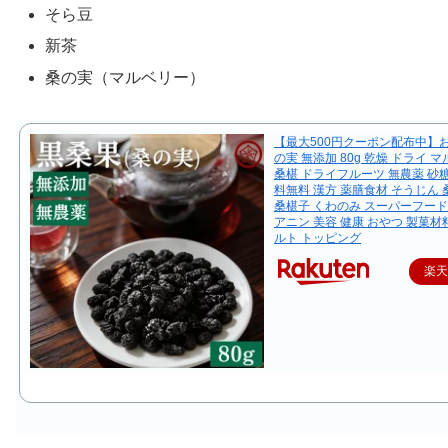
そら豆
新茶
桑の実（マルベリー）
【最大500円クーポン配布中】お
の実 無添加 80g 乾燥 ドライ 
桑椹 ドライフルーツ 無農薬 砂
料無料 漢方 薬膳食材 そうじん
桑椹子 くわのみ スーパーフード
アニン 美容 健康 おやつ 製菓材
ルト トッピング
楽